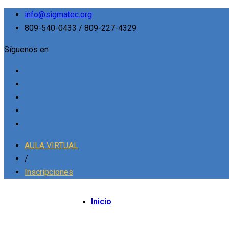
info@sigmatec.org
809-540-0433 / 809-227-4329
Síguenos en
AULA VIRTUAL
/
Inscripciones
Inicio