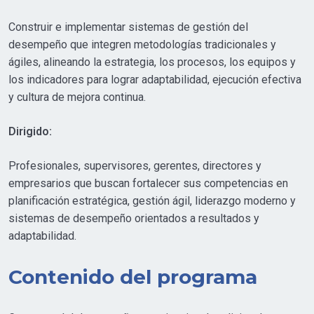
N
F
G
U
Construir e implementar sistemas de gestión del
S
L
desempeño que integren metodologías tradicionales y
L
ágiles, alineando la estrategia, los procesos, los equipos y
S
los indicadores para lograr adaptabilidad, ejecución efectiva
y cultura de mejora continua.
C
R
Dirigido:
E
E
Profesionales, supervisores, gerentes, directores y
N
empresarios que buscan fortalecer sus competencias en
planificación estratégica, gestión ágil, liderazgo moderno y
sistemas de desempeño orientados a resultados y
adaptabilidad.
Contenido del programa