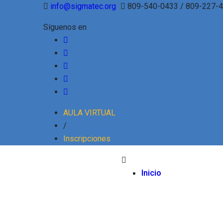
info@sigmatec.org
809-540-0433 / 809-227-
Síguenos en
AULA VIRTUAL
/
Inscripciones
Inicio