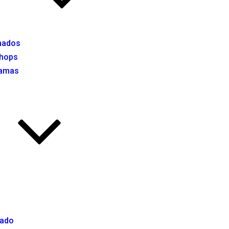
mados
hops
ramas
cado