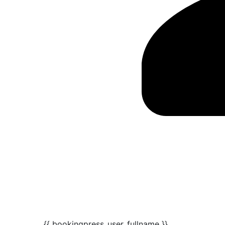
{{ bookingpress_user_fullname }}